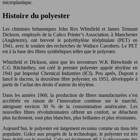
microplastique.
Histoire du polyester
Les chimistes britanniques John Rex Whinfield et James Tennant
Dickson, employés de la Calico Printer’s Association, à Manchester
(Angleterre), ont breveté le polyéthylène téréphtalate (PET) en
1941, avec le soutien des recherches de Wallace Carothers. Le PET
est à la base des fibres synthétiques telles que le polyester.
Whinfield et Dickson, ainsi que les inventeurs W.K Birtwhistle et
C.G Ritchiethey, ont créé le premier polyester appelé térylène en
1941 par Imperial Chemical Industries (ICI). Peu après, Dupont a
lancé le dacron, la deuxième fibre polyester, en 1951, développée à
partir de l’achat des droits d’auteur du térylène.
Dans les années 1960, la production de fibres manufacturées s’est
accélérée en raison de l’innovation continue sur le marché,
atteignant environ 30 % de la consommation américaine. Les
nouvelles fibres révolutionnaires offrent un confort, se détachent
plus facilement, sont plus blanches, plus brillantes et plus résistantes.
Aujourd’hui, le polyester est largement reconnu comme un tissu très
populaire. Grâce aux progrès de la technologie, le polyester est très
bien établi sur le marché. Cela est également dû à la découverte des